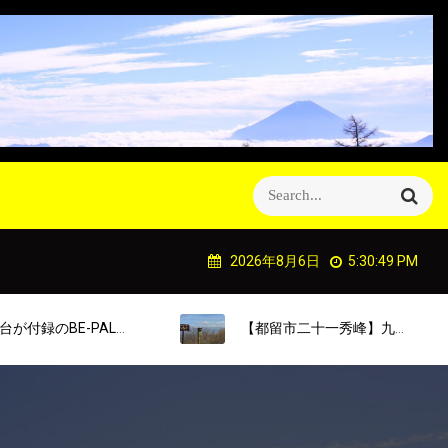
S
S
e
e
a
a
r
2026年8月6日
5:30:50 PM
r
c
h
c
h
L１２月号を買って来ました！
【都留市二十一秀峰】九鬼山登山
f
o
r
: