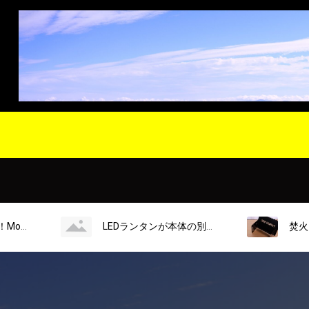
LEDランタンが本体の別冊GO OUTを買って来ました
焚火台が付録のBE-PA