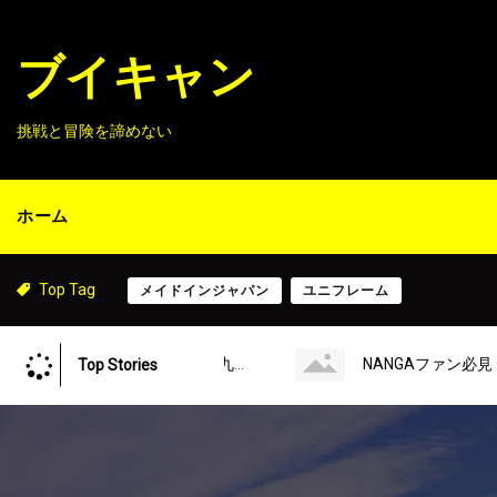
S
k
ブイキャン
i
p
t
挑戦と冒険を諦めない
o
c
o
ホーム
n
t
e
Top Tag
メイドインジャパン
ユニフレーム
n
t
【都留市二十一秀峰】九鬼山登山
NANGAファン必見！MonoMaxの付録を使ってみた
Top Stories