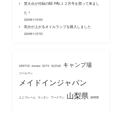
焚火台が付録のBE-PAL１２月号を買って来まし
た！
2023年11月9日
気分が上がるオイルランプを購入しました
2023年11月7日
キャンプ場
GENTOS
muraco
SOTO
SUZUKI
コールマン
メイドインジャパン
山梨県
ユニフレーム
ランタン
ワークマン
静岡県